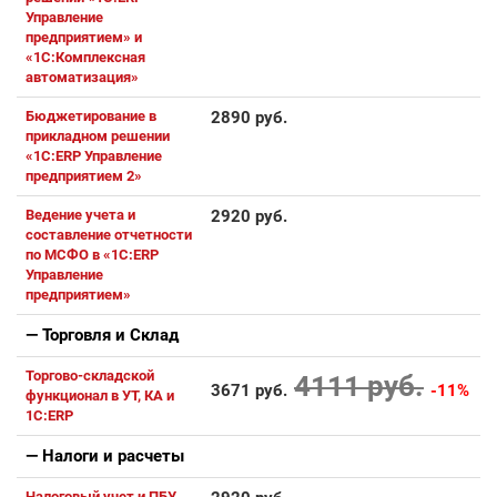
Управление
предприятием» и
«1С:Комплексная
автоматизация»
Бюджетирование в
2890 руб.
прикладном решении
«1С:ERP Управление
предприятием 2»
Ведение учета и
2920 руб.
составление отчетности
по МСФО в «1С:ERP
Управление
предприятием»
— Торговля и Склaд
Торгово-складской
4111 руб.
3671 руб.
-11%
функционал в УТ, КА и
1С:ERP
— Налоги и расчеты
Налоговый учет и ПБУ