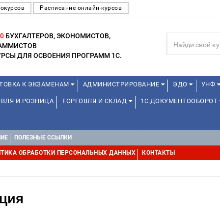
еокурсов
Расписание онлайн-курсов
0
БУХГАЛТЕРОВ, ЭКОНОМИСТОВ,
РАММИСТОВ
РСЫ ДЛЯ ОСВОЕНИЯ ПРОГРАММ 1С.
ТОВКА К ЭКЗАМЕНАМ
АДМИНИСТРИРОВАНИЕ
ЭДО
УНФ
ВЛЯ И РОЗНИЦА
ТОРГОВЛЯ И СКЛАД
1С:ДОКУМЕНТООБОРОТ
ДЛЯ ПРЕПОДАВАТЕЛЕЙ ШКОЛЬНЫХ КУРСОВ
ДЛЯ ШКОЛЬНИКОВ
НИЕ
ПОЛЕЗНЫЕ ССЫЛКИ
УРСЫ (ПРОФЕССИОНАЛЬНЫЕ ПРОБЫ) 4-6 ЧАСОВ ОТ 12 ЛЕТ
ДРУГ
ТИКА ОБРАБОТКИ ПЕРСОНАЛЬНЫХ ДАННЫХ
КОНТАКТЫ
ция