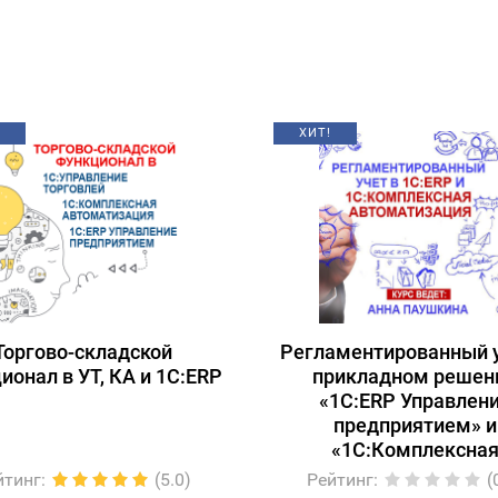
ХИТ!
Торгово-складской
Регламентированный у
ионал в УТ, КА и 1С:ERP
прикладном решен
«1С:ERP Управлен
предприятием» и
«1С:Комплексна
автоматизация»
йтинг
:
(5.0)
Рейтинг
:
(