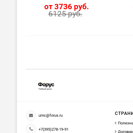
от 3736 руб.
6125 руб.
СТРАН
umc@forus.ru
Полезн
+7(395)278-19-91
Договор