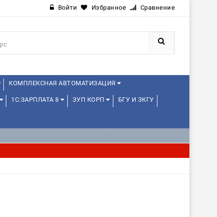
Войти
Избранное
Сравнение
КОМПЛЕКСНАЯ АВТОМАТИЗАЦИЯ
1С:ЗАРПЛАТА 8
ЗУП КОРП
БГУ И ЗКГУ
1С:УПРАВЛЕНИЕ ХОЛДИНГОМ
ИЕ
1С:МЕДИЦИНА
WEB, JAVA И ANDROID