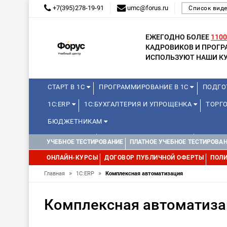
+7(395)278-19-91
umc@forus.ru
Список вид
ЕЖЕГОДНО БОЛЕЕ
1100
КАДРОВИКОВ И ПРОГ
ИСПОЛЬЗУЮТ НАШИ КУ
СТАРТ В 1С
ПРОГРАММИРОВАНИЕ В 1С
ПОДГО
1С:ERP
1С:БУХГАЛТЕРИЯ И УПРОЩЕНКА
ТОРГО
БЮДЖЕТНИКАМ
МИНИ-КУРСЫ
КУРСЫ ДЛЯ ШКОЛЬНИКОВ
КУРСЫ 
УЧЕБНОЕ ТЕСТИРОВАНИЕ
ПЛАТНОЕ УЧЕБНОЕ ТЕСТИРОВА
УПРАВЛЕНИЕ ПРОЕКТАМИ
УПРАВЛЕНЦАМ
МИНИ-К
ОНЛАЙН-КУРСЫ
ДОГОВОР ПУБЛИЧНОЙ ОФЕРТЫ
ПОЛИ
»
»
Главная
1С:ERP
Комплексная автоматизация
Комплексная автоматиза