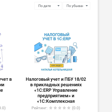
чет в
Налоговый учет и ПБУ 18/02
ии
в прикладных решениях
ие
«1С:ERP Управление
предприятием» и
я
«1С:Комплексная
автоматизация»
0.0)
Рейтинг
:
(0.0)