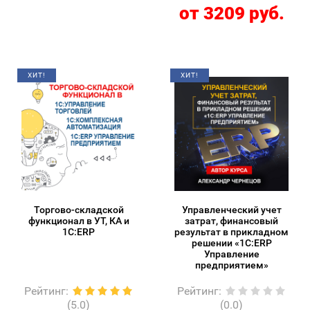
от 3209 руб.
ХИТ!
ХИТ!
Торгово-складской
Управленческий учет
функционал в УТ, КА и
затрат, финансовый
1С:ERP
результат в прикладном
решении «1С:ERP
Управление
предприятием»
Рейтинг
:
Рейтинг
:
(5.0)
(0.0)