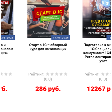
14.08.2026
18.08.2026
Старт в 1С – обзорный
Подготовка к экзамену
курс для начинающих
1С:Специалист-
консультант 1С:ERP 2.5.
Регламентированный
учет
Рейтинг
:
Рейтинг
:
(0.0)
(0.0)
286 руб.
12267 руб.