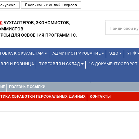
еокурсов
Расписание онлайн-курсов
0
БУХГАЛТЕРОВ, ЭКОНОМИСТОВ,
РАММИСТОВ
РСЫ ДЛЯ ОСВОЕНИЯ ПРОГРАММ 1С.
ТОВКА К ЭКЗАМЕНАМ
АДМИНИСТРИРОВАНИЕ
ЭДО
УНФ
ВЛЯ И РОЗНИЦА
ТОРГОВЛЯ И СКЛАД
1С:ДОКУМЕНТООБОРОТ
ДЛЯ ПРЕПОДАВАТЕЛЕЙ ШКОЛЬНЫХ КУРСОВ
ДЛЯ ШКОЛЬНИКОВ
НИЕ
ПОЛЕЗНЫЕ ССЫЛКИ
УРСЫ (ПРОФЕССИОНАЛЬНЫЕ ПРОБЫ) 4-6 ЧАСОВ ОТ 12 ЛЕТ
ДРУГ
ТИКА ОБРАБОТКИ ПЕРСОНАЛЬНЫХ ДАННЫХ
КОНТАКТЫ