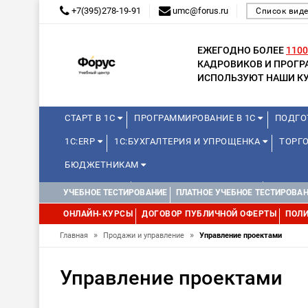
+7(395)278-19-91
umc@forus.ru
Список вид
ЕЖЕГОДНО БОЛЕЕ
1100
КАДРОВИКОВ И ПРОГ
ИСПОЛЬЗУЮТ НАШИ КУ
СТАРТ В 1С
ПРОГРАММИРОВАНИЕ В 1С
ПОДГО
1С:ERP
1С:БУХГАЛТЕРИЯ И УПРОЩЕНКА
ТОРГО
БЮДЖЕТНИКАМ
МИНИ-КУРСЫ
КУРСЫ ДЛЯ ШКОЛЬНИКОВ
КУРСЫ 
УЧЕБНОЕ ТЕСТИРОВАНИЕ
ПЛАТНОЕ УЧЕБНОЕ ТЕСТИРОВА
УПРАВЛЕНИЕ ПРОЕКТАМИ
УПРАВЛЕНЦАМ
МИНИ-К
ОНЛАЙН-КУРСЫ
ДОГОВОР ПУБЛИЧНОЙ ОФЕРТЫ
ПОЛИ
»
»
Главная
Продажи и управление
Управление проектами
Управление проектами