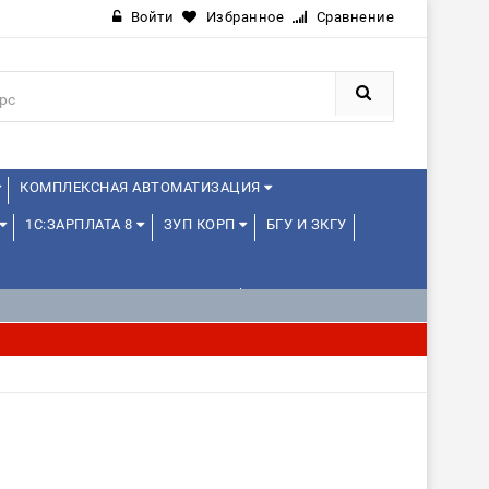
Войти
Избранное
Сравнение
КОМПЛЕКСНАЯ АВТОМАТИЗАЦИЯ
1С:ЗАРПЛАТА 8
ЗУП КОРП
БГУ И ЗКГУ
1С:УПРАВЛЕНИЕ ХОЛДИНГОМ
ИЕ
1С:МЕДИЦИНА
WEB, JAVA И ANDROID