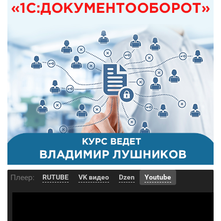
Плеер:
RUTUBE
VK видео
Dzen
Youtube