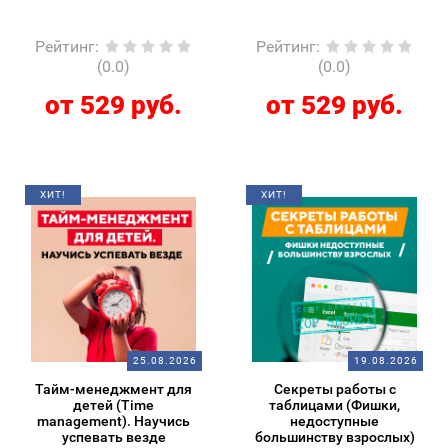
Рейтинг
:
Рейтинг
:
(0.0)
(0.0)
от 529 руб.
от 529 руб.
ХИТ!
ХИТ!
25.08.2026
19.08.2026
Тайм-менеджмент для
Секреты работы с
детей (Time
таблицами (Фишки,
management). Научись
недоступные
успевать везде
большинству взрослых)