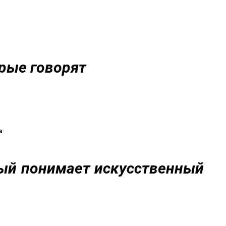
м
торые говорят
тва
рый понимает искусственный