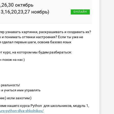
3,26,30 октябрь
13,16,20,23,27 ноябрь)
ОНЛАЙН
тер узнавать картинки, раскрашивать и создавать их?
ы и понимать оттенки настроения? Если ты уже не
 и сделал первые шаги, освоив базово язык
от курс, на котором мы будем разбираться:
 похож на нас:)
 реальность!
 и учиться ими управлять
ее:) если захотим:)
еме нашего курса Python для школьников, модуль 1,
urs-python-dlya-shkolnikov/