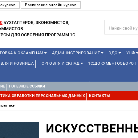
еокурсов
Расписание онлайн-курсов
0
БУХГАЛТЕРОВ, ЭКОНОМИСТОВ,
РАММИСТОВ
РСЫ ДЛЯ ОСВОЕНИЯ ПРОГРАММ 1С.
ТОВКА К ЭКЗАМЕНАМ
АДМИНИСТРИРОВАНИЕ
ЭДО
УНФ
ВЛЯ И РОЗНИЦА
ТОРГОВЛЯ И СКЛАД
1С:ДОКУМЕНТООБОРОТ
ДЛЯ ПРЕПОДАВАТЕЛЕЙ ШКОЛЬНЫХ КУРСОВ
ДЛЯ ШКОЛЬНИКОВ
НИЕ
ПОЛЕЗНЫЕ ССЫЛКИ
УРСЫ (ПРОФЕССИОНАЛЬНЫЕ ПРОБЫ) 4-6 ЧАСОВ ОТ 12 ЛЕТ
ДРУГ
ТИКА ОБРАБОТКИ ПЕРСОНАЛЬНЫХ ДАННЫХ
КОНТАКТЫ
 практике
ИСКУССТВЕННЫ