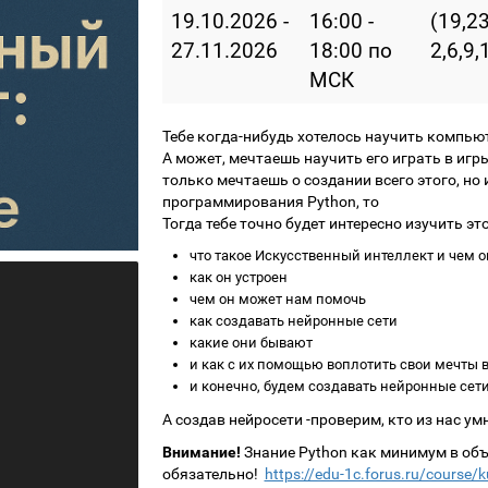
19.10.2026 -
16:00 -
(19,2
27.11.2026
18:00 по
2,6,9,
МСК
Тебе когда-нибудь хотелось научить компью
А может, мечтаешь научить его играть в игр
только мечтаешь о создании всего этого, но
программирования Python, то
Тогда тебе точно будет интересно изучить эт
что такое Искусственный интеллект и чем он
как он устроен
чем он может нам помочь
как создавать нейронные сети
какие они бывают
и как с их помощью воплотить свои мечты в
и конечно, будем создавать нейронные сети
А создав нейросети -проверим, кто из нас умн
Внимание!
Знание Python как минимум в объ
обязательно!
https://edu-1c.forus.ru/course/k