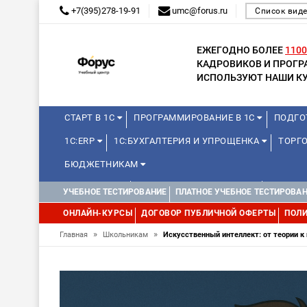
+7(395)278-19-91
umc@forus.ru
Список вид
ЕЖЕГОДНО БОЛЕЕ
1100
КАДРОВИКОВ И ПРОГ
ИСПОЛЬЗУЮТ НАШИ КУ
СТАРТ В 1С
ПРОГРАММИРОВАНИЕ В 1С
ПОДГО
1С:ERP
1С:БУХГАЛТЕРИЯ И УПРОЩЕНКА
ТОРГО
БЮДЖЕТНИКАМ
МИНИ-КУРСЫ
КУРСЫ ДЛЯ ШКОЛЬНИКОВ
КУРСЫ 
УЧЕБНОЕ ТЕСТИРОВАНИЕ
ПЛАТНОЕ УЧЕБНОЕ ТЕСТИРОВА
УПРАВЛЕНИЕ ПРОЕКТАМИ
УПРАВЛЕНЦАМ
МИНИ-К
ОНЛАЙН-КУРСЫ
ДОГОВОР ПУБЛИЧНОЙ ОФЕРТЫ
ПОЛИ
»
»
Главная
Школьникам
Искусственный интеллект: от теории к