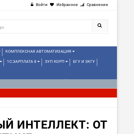
Войти
Избранное
Сравнение
КОМПЛЕКСНАЯ АВТОМАТИЗАЦИЯ
1С:ЗАРПЛАТА 8
ЗУП КОРП
БГУ И ЗКГУ
1С:УПРАВЛЕНИЕ ХОЛДИНГОМ
ИЕ
1С:МЕДИЦИНА
WEB, JAVA И ANDROID
Й ИНТЕЛЛЕКТ: ОТ