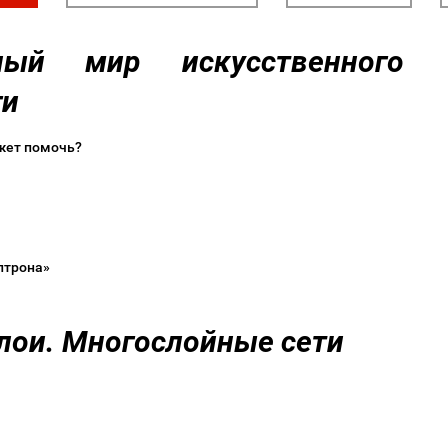
ный мир искусственного
аги
может помочь?
ептрона»
слои. Многослойные сети